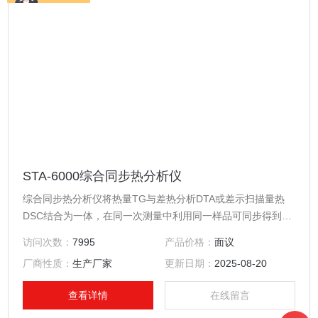
STA-6000综合同步热分析仪
综合同步热分析仪将热量TG与差热分析DTA或差示扫描量热
DSC结合为一体，在同一次测量中利用同一样品可同步得到
TG与DTA或DSC的信息。STA-6000综合同步热分析仪主要测
访问次数：
7995
产品价格：
面议
量与热量有关的物理、化学变化，如物质的熔点、熔化热、结
厂商性质：
生产厂家
更新日期：
2025-08-20
晶与结晶热、相变反应热、热稳定性(氧化诱导期)、玻璃化转
变温度、吸附与解吸、成分的含量分析、分解、化合、脱水、
查看详情
在线留言
添加剂等变化进行研究。