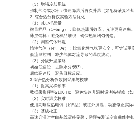
（3）增强冷却系统
强制气冷或水冷：快速降温后再次升温（如配备液氮冷却
2. 综合热分析仪实验方法优化
（1）减少样品量
微量样品（1~5mg）：降低热滞后效应，允许更高速率
薄层铺样：避免样品堆积，确保热量均匀传递。
（2）调整气体环境
惰性气体（N?、Ar）：比氧化性气氛更安全，可尝试更
低流量控制：减少气体对流导致的温度波动。
（3）分段升温策略
初始低速段：去除水分/溶剂。
后续高速段：聚焦目标反应。
3.综合热分析仪数据采集与校准
（1）提高采样频率
数据采集频率≥100 Hz，避免快速升温时漏测尖锐峰（如
（2）实时温度校准
使用高响应热电偶（如S型）或红外测温，动态修正实际
（3）基线校正
高速升温时空白基线漂移显著，需预先测试空白曲线并扣