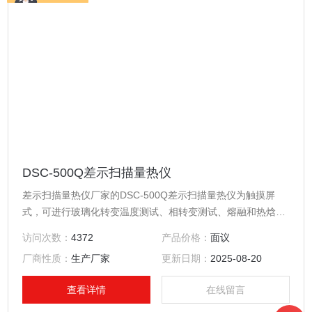
DSC-500Q差示扫描量热仪
差示扫描量热仪厂家的DSC-500Q差示扫描量热仪为触摸屏
式，可进行玻璃化转变温度测试、相转变测试、熔融和热焓值
测试、产品稳定性、氧化诱导期测试。采用工业级别的15寸触
访问次数：
4372
产品价格：
面议
摸屏，脱离了电脑的束缚。
厂商性质：
生产厂家
更新日期：
2025-08-20
查看详情
在线留言