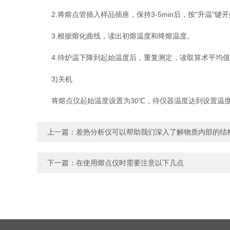
2.将熔点管插入样品插座，保持3-5min后，按"升温"
3.根据熔化曲线，读出初熔温度和终熔温度。
4.待炉温下降到起始温度后，重复测定，读取算术平均值
3)关机
将熔点仪起始温度设置为30℃，待仪器温度达到设置温度
上一篇：
差热分析仪可以帮助我们深入了解物质内部的结
下一篇：
在使用熔点仪时需要注意以下几点