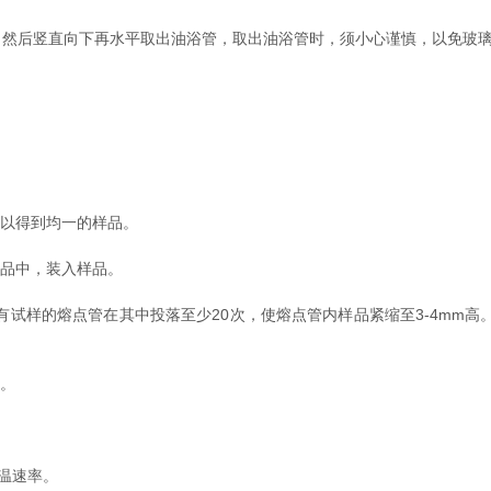
然后竖直向下再水平取出油浴管，取出油浴管时，须小心谨慎，以免玻
以得到均一的样品。
品中，装入样品。
有试样的熔点管在其中投落至少20次，使熔点管内样品紧缩至3-4mm高
。
温速率。