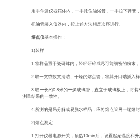
用手伸进仪器箱体内，一手托住油浴管，一手拉下弹簧，
把油管装入仪器内，按上述方法相反次序进行。
熔点仪
基本操作：
1)装样
1.将样品置于瓷研钵内，轻轻研碎成尽可能细密的粉末，
2.取一支或数支清洁、干燥的熔点管，将其开口端插入样
3.取一长约0.8米的干燥玻璃管，直立于玻璃板上，将装
测量结果的一致性。
4.所测的是易分解或易脱水样品，应将熔点管另一端熔封
2)熔点测定
1.打开仪器电源开关，预热10min后，设置起始温度和升